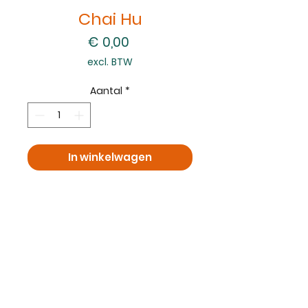
Chai Hu
Prijs
€ 0,00
excl. BTW
Aantal
*
In winkelwagen
Nu kopen
©2020 door MasterChi TCM Clinic