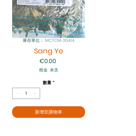
庫存單位： MCTCM-30414
Sang Ye
價格
€0.00
稅金 未含
數量
*
新增至購物車
立即購買